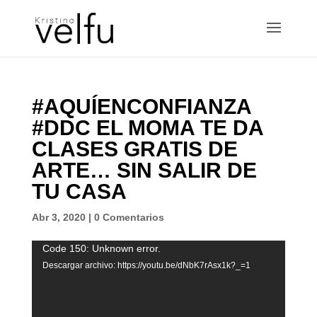
#AQUÍENCONFIANZA
#DDC EL MOMA TE DA
CLASES GRATIS DE
ARTE… SIN SALIR DE
TU CASA
Abr 3, 2020
|
0 Comentarios
Reproductor
Code 150: Unknown error.
de
Descargar archivo: https://youtu.be/dNbK7rAsx1k?_=1
vídeo