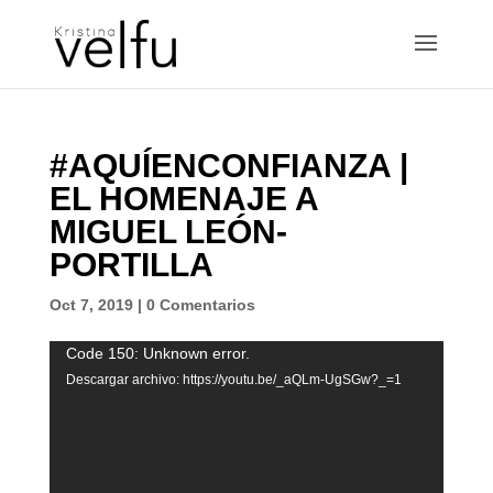
#AQUÍENCONFIANZA |
EL HOMENAJE A
MIGUEL LEÓN-
PORTILLA
Oct 7, 2019
|
0 Comentarios
Reproductor
Code 150: Unknown error.
de
Descargar archivo: https://youtu.be/_aQLm-UgSGw?_=1
vídeo