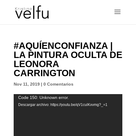
#AQUÍENCONFIANZA |
LA PINTURA OCULTA DE
LEONORA
CARRINGTON
Nov 11, 2019
|
0 Comentarios
Reproductor
Code 150: Unknown error.
de
Descargar archivo: https://youtu.be/qV1culKxvmg?_=1
vídeo