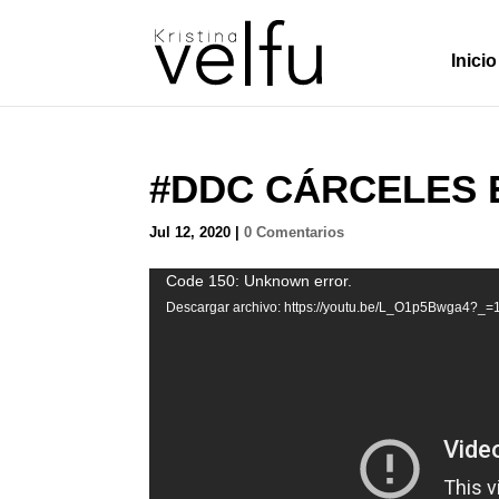
Inicio
#DDC CÁRCELES 
Jul 12, 2020
|
0 Comentarios
Reproductor
Code 150: Unknown error.
de
Descargar archivo: https://youtu.be/L_O1p5Bwga4?_=
vídeo