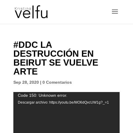
#DDC LA
DESTRUCCIÓN EN
BEIRUT SE VUELVE
ARTE
Sep 28, 2020
|
0 Comentarios
Reproductor
Code 150: Unknown error.
de
Descargar archivo: https://youtu.be/MO6dQvcUW1g?_=1
vídeo