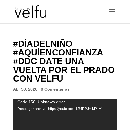
#DÍADELNIÑO
#AQUÍENCONFIANZA
#DDC DATE UNA
VUELTA POR EL PRADO
CON VELFU
Abr 30, 2020
|
0 Comentarios
Reproductor
Code 150: Unknown error.
de
Descargar archivo: https://youtu.be/_-kB4DPJY-M?_=1
vídeo