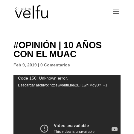
#OPINIÓN | 10 AÑOS
CON EL MUAC
Feb 9, 2019
|
0 Comentarios
Reproductor
Code 150: Unknown error.
de
Descargar archivo: https://youtu.be/2EFLwniMqyU?_=1
vídeo