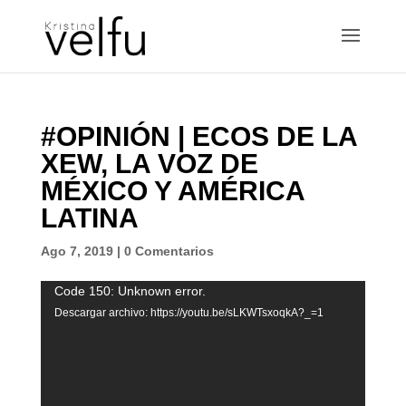
#OPINIÓN | ECOS DE LA
XEW, LA VOZ DE
MÉXICO Y AMÉRICA
LATINA
Ago 7, 2019
|
0 Comentarios
Reproductor
Code 150: Unknown error.
de
Descargar archivo: https://youtu.be/sLKWTsxoqkA?_=1
vídeo