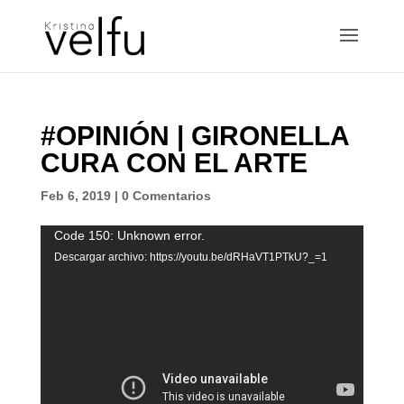
#OPINIÓN | GIRONELLA
CURA CON EL ARTE
Feb 6, 2019
|
0 Comentarios
Reproductor
Code 150: Unknown error.
de
Descargar archivo: https://youtu.be/dRHaVT1PTkU?_=1
vídeo