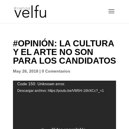
#OPINIÓN: LA CULTURA
Y EL ARTE NO SON
PARA LOS CANDIDATOS
May 26, 2018
|
0 Comentarios
Reproductor
Code 150: Unknown error.
de
Descargar archivo: https://youtu.be/VM5H-16hXCc?_=1
vídeo