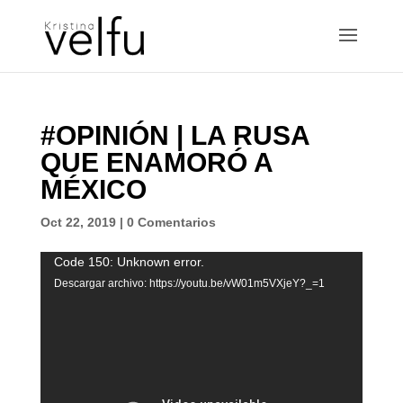
#OPINIÓN | LA RUSA
QUE ENAMORÓ A
MÉXICO
Oct 22, 2019
|
0 Comentarios
Reproductor
Code 150: Unknown error.
de
Descargar archivo: https://youtu.be/vW01m5VXjeY?_=1
vídeo