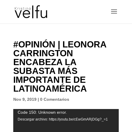
#OPINIÓN | LEONORA
CARRINGTON
ENCABEZA LA
SUBASTA MÁS
IMPORTANTE DE
LATINOAMÉRICA
Nov 9, 2019
|
0 Comentarios
Reproductor
Code 150: Unknown error.
de
Descargar archivo: https://youtu.be/cEwGmARjDGg?_=1
vídeo