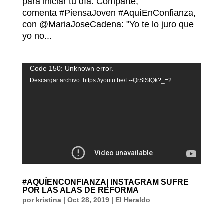
para iniciar tu día. Comparte,
comenta #PiensaJoven #AquíEnConfianza,
con @MariaJoseCadena: "Yo te lo juro que
yo no...
Reproductor
Code 150: Unknown error.
de
Descargar archivo: https://youtu.be/F--QrSlSIQk?_=2
vídeo
#AQUÍENCONFIANZA| INSTAGRAM SUFRE
POR LAS ALAS DE REFORMA
por
kristina
|
Oct 28, 2019
|
El Heraldo