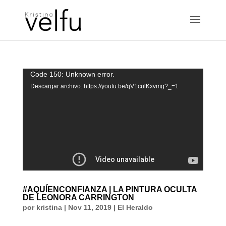
Reproductor
Code 150: Unknown error.
de
Descargar archivo: https://youtu.be/qV1culKxvmg?_=1
vídeo
#AQUÍENCONFIANZA | LA PINTURA OCULTA
DE LEONORA CARRINGTON
por
kristina
|
Nov 11, 2019
|
El Heraldo