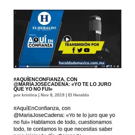
#AQUÍENCONFIANZA, CON
@MARIAJOSECADENA: «YO TE LO JURO
QUE YO NO FUI»
por
kristina
|
Nov 8, 2019
|
El Heraldo
#AquíEnConfianza, con
@MariaJoseCadena: «Yo te lo juro que yo
no fui» Hablamos de todo, cuestionamos
todo, te contamos lo que necesitas saber