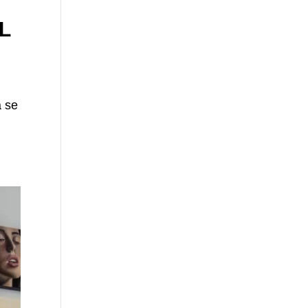
L
a se